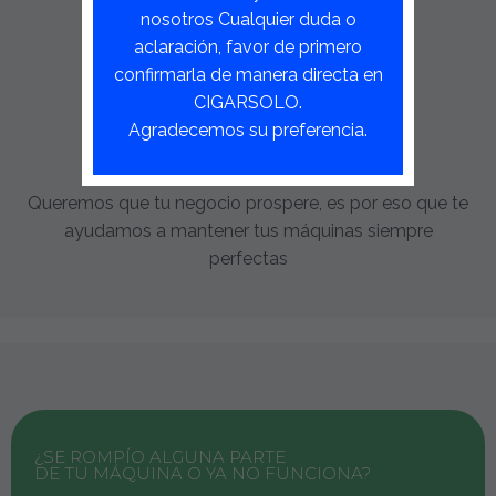
nosotros Cualquier duda o
aclaración, favor de primero
confirmarla de manera directa en
MANTENIMIENTO Y
CIGARSOLO.
REFACCIONES
Agradecemos su preferencia.
Queremos que tu negocio prospere, es por eso que te
ayudamos a mantener tus máquinas siempre
perfectas
¿SE ROMPÍO ALGUNA PARTE
DE TU MÁQUINA O YA NO FUNCIONA?