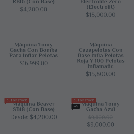
RB16 (con Base)
Electrolife Zero
(Electrolit)
$
4,200.00
$
15,000.00
Máquina Tomy
Máquina
Gacha Con Bomba
Cazapelotas Con
Para Inflar Pelotas
Base Infla Pelotas
Roja Y 100 Pelotas
$
16,999.00
Inflamatic
$
15,800.00
OUT OF STOCK
OUT OF STOCK
Máquina Beaver
Máquina Tomy
-6%
SB18 (con Base)
Gacha Azul
Desde:
$
4,200.00
$
9,600.00
Original
Curren
$
9,000.00
price
price