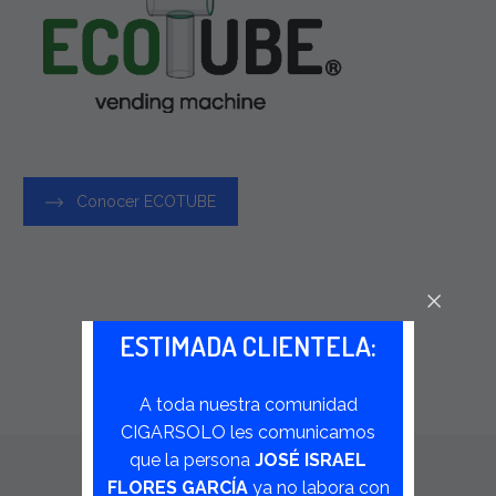
Conocer ECOTUBE
ESTIMADA CLIENTELA:
A toda nuestra comunidad
CIGARSOLO les comunicamos
que la persona
JOSÉ ISRAEL
FLORES GARCÍA
ya no labora con