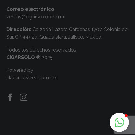
Correo electrónico
ventas@cigarsolo.com.mx
Dirección:
Calzada Lazaro Cardenas 1707, Colonia del
Sur, CP 44920, Guadalajara, Jalisco, México.
Todos los derechos reservados
CIGARSOLO ®
2025
Powered by
Hacemosweb.com.mx