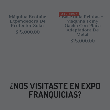
was:
is:
$9,600.00.
$9,000.
OUT OF STOCK
Máquina Ecotube
Base Infla Pelotas +
Expendedora De
Máquina Tomy
Protector Solar
Gacha Con Placa
Adaptadora De
$
15,000.00
Metal
$
15,000.00
¿NOS VISITASTE EN EXPO
FRANQUICIAS?