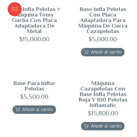
Base Infla Pelotas +
Base Infla Pelotas
OUT OF
STOCK
Máquina Tomy
Con Placa
Gacha Con Placa
Adaptadora Para
Adaptadora De
Máquina De Garra
Metal
Cazapelotas
$
15,000.00
$
5,000.00
Añadir al carrito
Base Para Inflar
Máquina
Pelotas
Cazapelotas Con
Base Infla Pelotas
$
5,500.00
Roja Y 100 Pelotas
Inflamatic
Añadir al carrito
$
15,800.00
Añadir al carrito